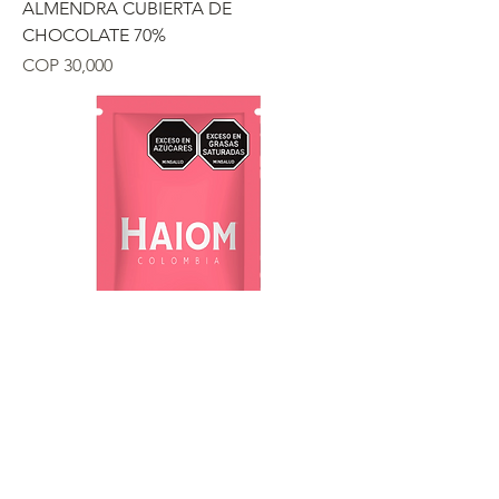
ALMENDRA CUBIERTA DE
CHOCOLATE 70%
Precio
COP 30,000
TABLETA HAIOM CHOCOLATE
BLANCO
Precio
COP 25,000