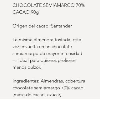
CHOCOLATE SEMIAMARGO 70% 
CACAO 90g
Origen del cacao: Santander
La misma almendra tostada, esta 
vez envuelta en un chocolate 
semiamargo de mayor intensidad 
— ideal para quienes prefieren 
menos dulzor.
Ingredientes: Almendras, cobertura 
chocolate semiamargo 70% cacao 
[masa de cacao, azúcar, 
mantequilla de cacao, cocoa 
natural, lecitina de soya 
(emulsionante), vainilla (saborizante 
natural)], laca y brillo.
Contiene: Soya, frutos secos 