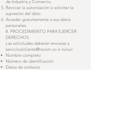
de Industria y Comercio.
Revocar la autorización o solicitar la
supresión del dato.
Acceder gratuitamente a sus datos
personales.
8. PROCEDIMIENTO PARA EJERCER
DERECHOS
Las solicitudes deberán enviarse a
servicioalcliente@haiom.co
e incluir:
Nombre completo
Número de identificación
Datos de contacto
Descripción clara de la solicitud
Tiempos de respuesta:
Consultas: hasta 10 días hábiles
Reclamos: hasta 15 días hábiles
Prórroga excepcional: hasta 5 días hábiles
adicionales
9. REGISTRO NACIONAL DE BASES DE
DATOS
Las bases de datos de Haiom S.A.S. se
encuentran registradas o en proceso de